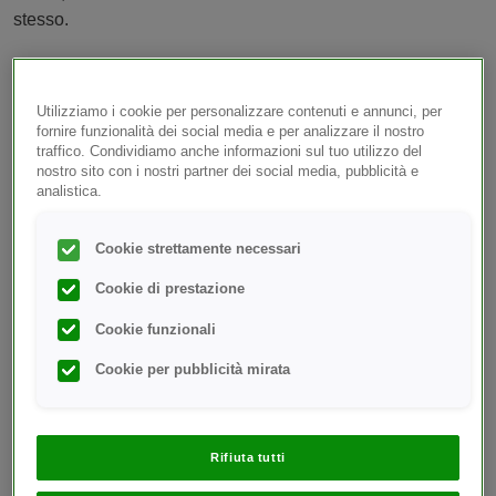
stesso.
A tale proposito, LifeScan Italy S.R.L. segnala che,
immettendo dati personali sensibili collegati a dati
Utilizziamo i cookie per personalizzare contenuti e annunci, per
identificativi, si può essere individuati con la propria
fornire funzionalità dei social media e per analizzare il nostro
specifica patologia.
traffico. Condividiamo anche informazioni sul tuo utilizzo del
nostro sito con i nostri partner dei social media, pubblicità e
analistica.
Al fine di tutelare al massimo grado la riservatezza
dell’utente, la LifeScan Italy S.R.L. ha adottato i seguenti
provvedimenti per quanto riguarda il presente sito
Cookie strettamente necessari
www.onetouch.it:
Cookie di prestazione
in fase di registrazione, l’utente potrà evitare di inserire
Cookie funzionali
il proprio nome e cognome tra i dati di registrazione,
Cookie per pubblicità mirata
utilizzando invece due nickname che non consentano
di risalire alla propria identità;
i dati di contatto eventualmente forniti (quali ad
esempio l’indirizzo di posta elettronica) non sono mai
Rifiuta tutti
pubblicati sul sito, ma esclusivamente utilizzati per