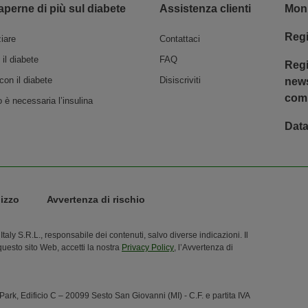
aperne di più sul diabete
Assistenza​ clienti
Moni
Regi
ziare
Contattaci
 il diabete
FAQ
Regi
con il diabete
Disiscriviti
news
com
è necessaria l’insulina
Data
lizzo
Avvertenza di rischio
taly S.R.L., responsabile dei contenuti, salvo diverse indicazioni. Il
o questo sito Web, accetti la nostra
Privacy Policy
, l’Avvertenza di
rk, Edificio C – 20099 Sesto San Giovanni (MI) - C.F. e partita IVA