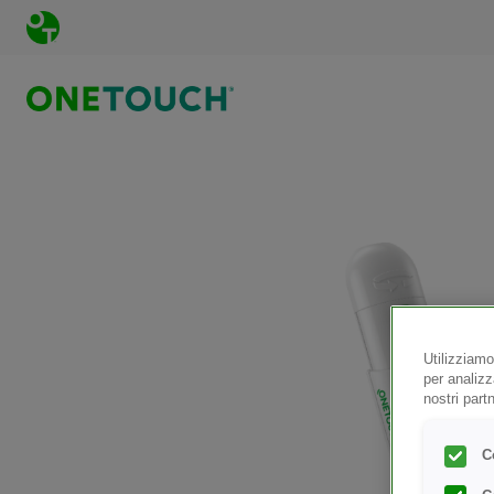
Salta al contenuto principale
Utilizziamo
per analizz
nostri part
C