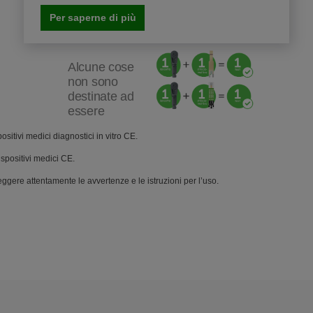
Per saperne di più
Alcune cose
non sono
destinate ad
essere
riutilizzate,
le
sitivi medici diagnostici in vitro CE.
lancette sono
una di queste!
spositivi medici CE.
Le lancette
ggere attentamente le avvertenze e le istruzioni per l’uso.
®
®
OneTouch
Delica
Plus sono sterili prima
del primo utilizzo.
Inizia ad
utilizzare
una nuova
lancetta
per il tuo
prossimo
test!