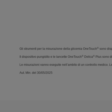
®
Gli strumenti per la misurazione della glicemia OneTouch
sono dispo
®
®
Il dispositivo pungidito e le lancette OneTouch
Delica
Plus sono di
Le misurazioni vanno eseguite nell’ambito di un controllo medico. Le
Aut. Min. del 30/05/2025