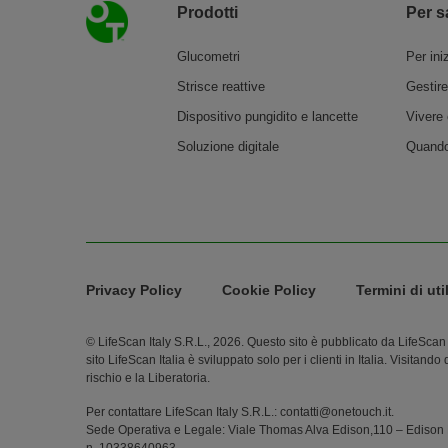
Piè di pagina
Prodotti
Per s
Glucometri
Per ini
Strisce reattive
Gestire
Dispositivo pungidito e lancette
Vivere 
Soluzione digitale
Quando 
Legal Menu
Privacy Policy
Cookie Policy
Termini di uti
© LifeScan Italy S.R.L., 2026. Questo sito è pubblicato da LifeScan I
sito LifeScan Italia è sviluppato solo per i clienti in Italia. Visitand
rischio e la Liberatoria.
Per contattare LifeScan Italy S.R.L.: contatti@onetouch.it.
Sede Operativa e Legale: Viale Thomas Alva Edison,110 – Edison Pa