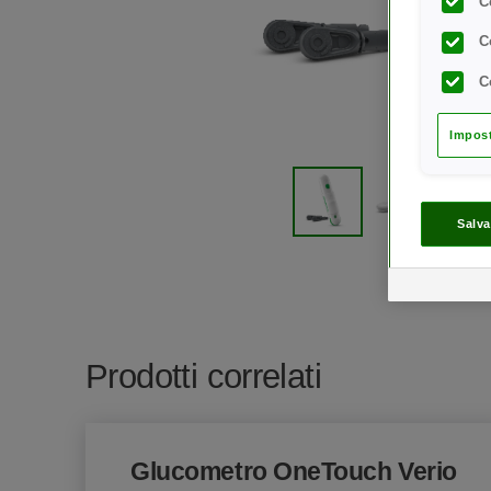
C
C
C
Impost
Salva
Prodotti correlati
Glucometro OneTouch Verio