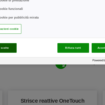
ookie di prestazione
Lancette dal calibro fin
ookie funzionali
delicata puntura della 
ookie per pubblicità mirata
La Precision Guidance 
un test delicato
azioni cookie
13 livelli di profondit
 scelte
Rifiuta tutti
Accet
Controllo dell’espulsio
Strisce reattive OneTouch