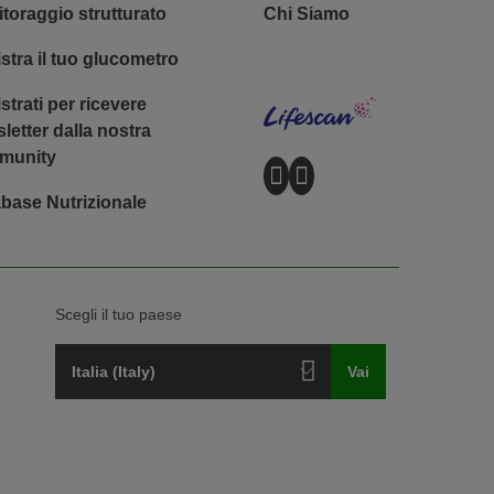
Footer - Social
toraggio strutturato
Chi Siamo
stra il tuo glucometro
Lifescan
strati per ricevere
letter dalla nostra
munity
base Nutrizionale
Scegli il tuo paese
Italia (Italy)