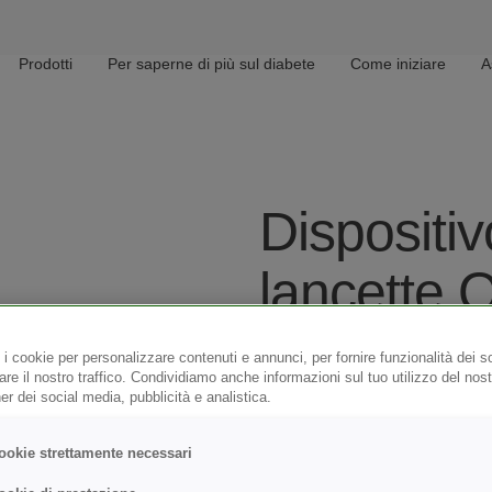
Prodotti
Per saperne di più sul diabete
Come iniziare
A
Main menu
Dispositiv
lancette
®
Delica
Pl
 i cookie per personalizzare contenuti e annunci, per fornire funzionalità dei s
are il nostro traffico. Condividiamo anche informazioni sul tuo utilizzo del nost
ner dei social media, pubblicità e analistica.
Progettate per ridurre i
Il dispositivo pungidito e le 
ookie strettamente necessari
confortevole ogni test della gl