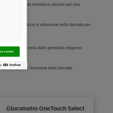
e (30G) con punta rivestita in silicone per una
cute
Technology reduce la vibrazione della lancetta per
à impostabili a seconda delle personali esigenze
ta cookie
ne per una facile rimozione delle lancette
Glucometro OneTouch Select