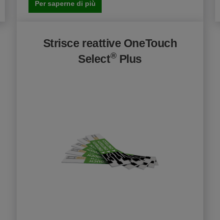
Per saperne di più
Strisce reattive OneTouch
®
Select
Plus