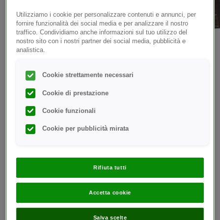
Utilizziamo i cookie per personalizzare contenuti e annunci, per
fornire funzionalità dei social media e per analizzare il nostro
traffico. Condividiamo anche informazioni sul tuo utilizzo del
nostro sito con i nostri partner dei social media, pubblicità e
analistica.
CHI SIAMO
Cookie strettamente necessari
Informazioni sul marchio
Cookie di prestazione
®
OneTouch
Cookie funzionali
Cookie per pubblicità mirata
Con la visione di creare un mondo senza limiti per le
persone con diabete e condizioni correlate, LifeScan
Rifiuta tutti
U.S. LLC è uno dei leader mondiali
nell'automonitoraggio della glicemia. Da oltre 40
Accetta cookie
anni LifeScan, l'azienda che produce i prodotti
®
OneTouch
, si impegna costantemente a migliorare
Salva scelte