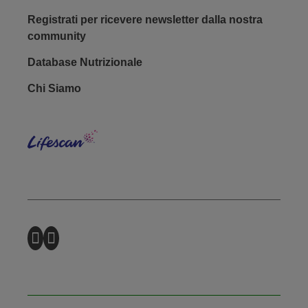
Registrati per ricevere newsletter dalla nostra
community
Database Nutrizionale
Footer - Social
Chi Siamo
Lifes