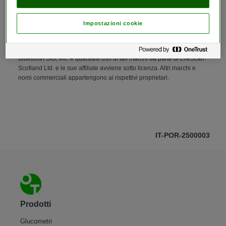
la qualità della vita delle persone con diabete e di chi
se ne prende cura, sviluppando prodotti caratterizzati
Impostazioni cookie
da semplicità e fiducia.
®
Il marchio e i loghi Bluetooth
sono marchi registrati di proprietà di
Bluetooth SIG, Inc. e qualsiasi uso di tali marchi da parte di LifeScan
Scotland Ltd. e le sue affiliate avviene sotto licenza. Altri marchi e
nomi commerciali appartengono ai rispettivi proprietari.
IT-POR-2500003
Piè di pagina
Prodotti
Glucometri