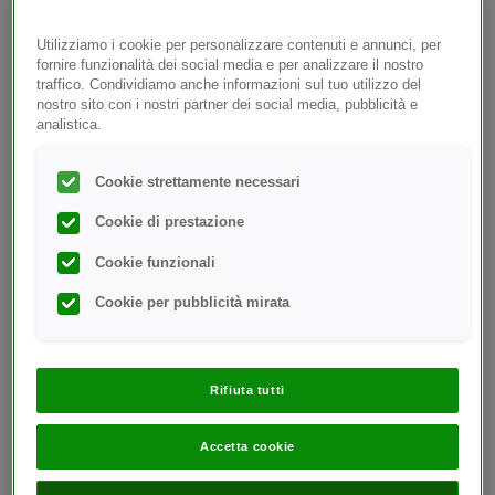
Ottenere la tua prima
1
lettura glicemica
Utilizziamo i cookie per personalizzare contenuti e annunci, per
fornire funzionalità dei social media e per analizzare il nostro
Scaricare e connettere
traffico. Condividiamo anche informazioni sul tuo utilizzo del
2
la mobile app
nostro sito con i nostri partner dei social media, pubblicità e
®
analistica.
OneTouch Reveal
Rimanere aggiornato per
Cookie strettamente necessari
3
ottenere il massimo dal
®
tuo glucometro OneTouch
Cookie di prestazione
Cookie funzionali
Inizia selezionando il tuo glucometro.
Cookie per pubblicità mirata
Rifiuta tutti
Accetta cookie