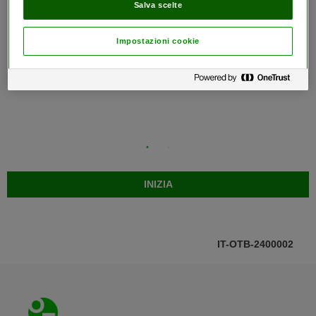
Salva scelte
Impostazioni cookie
Glucometro OneTouch Verio 
®
Reflect
IT-OTB-2400002
Piè di pagina